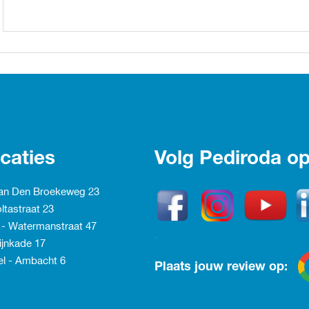
caties
Volg Pediroda op
Van Den Broekeweg 23
ltastraat 23
 - Watermanstraat 47
.
ijnkade 17
l - Ambacht
6
Plaats jouw review op: