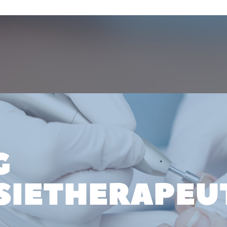
G
IETHERAPEU