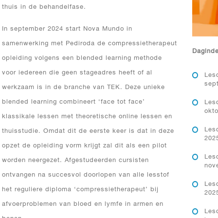
thuis in de behandelfase.
In september 2024 start Nova Mundo in
samenwerking met Pediroda de compressietherapeut
Daginde
opleiding volgens een blended learning methode
voor iedereen die geen stageadres heeft of al
Lesd
sep
werkzaam is in de branche van TEK. Deze unieke
blended learning combineert ‘face tot face’
Lesd
okt
klassikale lessen met theoretische online lessen en
Lesd
thuisstudie. Omdat dit de eerste keer is dat in deze
202
opzet de opleiding vorm krijgt zal dit als een pilot
Lesd
worden neergezet. Afgestudeerden cursisten
nov
ontvangen na succesvol doorlopen van alle lesstof
Lesd
het reguliere diploma ‘compressietherapeut’ bij
202
afvoerproblemen van bloed en lymfe in armen en
Lesd