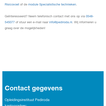
Risicovoet
of de
module Specialistische technieken
.
Geïnteresseerd? Neem telefonisch contact met ons op via
0548-
545077
of stuur een e-mail naar
info@pediroda.nl
. Wij informeren u
graag over de mogelijkheden!
Contact gegevens
Opleidingsinstituut Pediroda