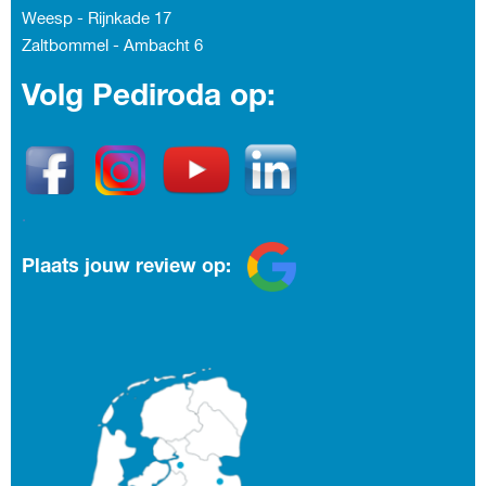
Weesp - Rijnkade 17
Zaltbommel - Ambacht
6
Volg Pediroda op:
.
Plaats jouw review op: