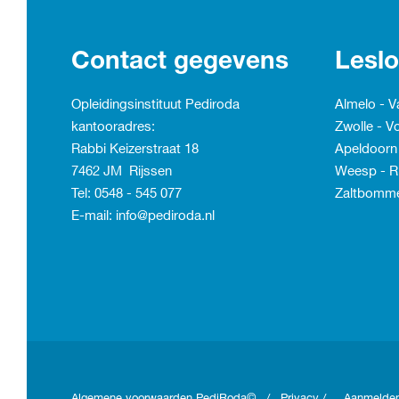
Contact gegevens
Leslo
Opleidingsinstituut Pediroda
Almelo - 
kantooradres:
Zwolle - Vo
Rabbi Keizerstraat 18
Apeldoorn
7462 JM Rijssen
Weesp - R
Tel: 0548 - 545 077
Zaltbomme
E-mail: info@pediroda.nl
Algemene voorwaarden
PediRoda© /
Privacy
/
Aanmelden