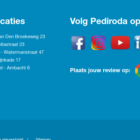
caties
Volg Pediroda op
Van Den Broekeweg 23
ltastraat 23
 - Watermanstraat 47
.
ijnkade 17
l - Ambacht
6
Plaats jouw review op:
 nieuwsbrief
/
Sitemap