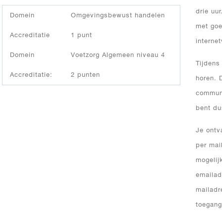
drie uur
Domein
Omgevingsbewust handelen
met goe
Accreditatie
1 punt
interne
Domein
Voetzorg Algemeen niveau 4
Tijdens
Accreditatie:
2 punten
horen. 
communi
bent dus
Je ontv
per mai
mogelij
emailad
mailadr
toegang 