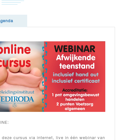
Agenda
INE:
t deze cursus via internet, live in één webinar van