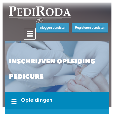
Inloggen cursisten
Registeren cursisten
INSCHRIJVEN OPLEIDING
PEDICURE
Opleidingen